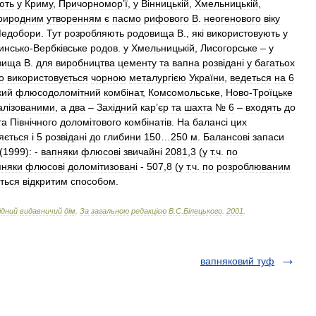
ють
у
Криму
,
Причорномор
’
ї
,
у
В
і
нницьк
і
й
,
Хмельницьк
і
й
,
риродним
утворенням
є
пасмо
рифового
В
.
неогенового
в
і
ку
едобори
.
Тут
розробляють
родовища
В
.,
як
і
використовують
у
инсько
-
Вербк
і
вське
родов
.
у
Хмельницьк
і
й
,
Лисогорське
–
у
вища
В
.
для
виробництва
цементу
та
вапна
розв
і
дан
і
у
багатьох
о
використовується
чорною
металург
і
єю
України
,
ведеться
на
6
кий
флюсодолом
і
тний
комб
і
нат
,
Комсомольське
,
Ново
-
Троїцьке
ал
і
зованими
,
а
два
–
Зах
і
дний
кар
’
єр
та
шахта
№
6
–
входять
до
та
П
і
вн
і
чного
долом
і
тового
комб
і
нат
і
в
.
На
баланс
і
цих
яється
і
5
розв
і
дан
і
до
глибини
150
…
250
м
.
Балансов
і
запаси
(
1999
)
:
-
вапняки
флюсов
і
звичайн
і
2081
,
3
(
у
т
.
ч
.
по
пняки
флюсов
і
долом
і
тизован
і -
507
,
8
(
у
т
.
ч
.
по
розроблюваним
ться
в
і
дкритим
способом
.
і
дний
видавничий
д
і
м
.
За
загальною
редакц
і
єю
В
.
С
.
Б
і
лецького
.
2001
.
вапняковий туф