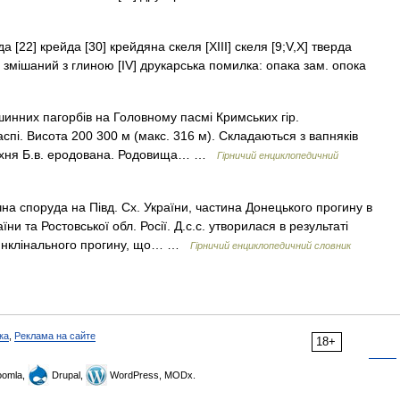
 [22] крейда [30] крейдяна скеля [XIII] скеля [9;V,X] тверда
к, змішаний з глиною [IV] друкарська помилка: опака зам. опока
нних пагорбів на Головному пасмі Кримських гір.
спі. Висота 200 300 м (макс. 316 м). Складаються з вапняків
ерхня Б.в. еродована. Родовища… …
Гірничий енциклопедичний
на споруда на Півд. Сх. України, частина Донецького прогину в
ни та Ростовської обл. Росії. Д.с.с. утворилася в результаті
осинклінального прогину, що… …
Гірничий енциклопедичний словник
ка
,
Реклама на сайте
18+
omla,
Drupal,
WordPress, MODx.