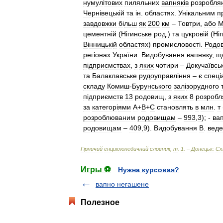
нумул
і
тових
пиляльних
вапняк
і
в
розробля
Черн
і
вецьк
і
й
та
і
н
.
областях
.
Ун
і
кальним
п
завдовжки
б
і
льш
як
200
км
–
Товтри
,
або
М
цементн
і
й
(
Н
і
гинське
род
.)
та
цукров
і
й
(
Н
і
г
В
і
нницьк
і
й
областях
)
промисловост
і.
Родо
рег
і
онах
України
.
Видобування
вапняку
,
щ
п
і
дприємствах
,
з
яких
чотири
–
Докучаївсь
та
Балаклавське
рудоуправл
і
ння
–
є
спец
і
складу
Комиш
-
Бурунського
зал
і
зорудного
п
і
дприємств
13
родовищ
,
з
яких
8
розробл
за
категор
і
ями
А
+
В
+
С
становлять
в
млн
.
т
розроблюваним
родовищам
–
993
,
3
); -
ва
родовищам
–
409
,
9
).
Видобування
В
.
веде
Г
і
рничий
енциклопедичний
словник
,
т
.
1
. –
Донецьк:
Сх
Игры ⚽
Нужна курсовая?
вапно негашене
Полезное