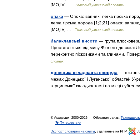
[MО,IV] …
Толковый украинский словарь
опака
— Опока: вапняк, легка гірська порода
легка гірська порода [1;2;21] опака: вапня
[MО,IV] …
Толковый украинский словарь
балаклавські висоти
— група плосковерши
Простягаються від мису Фіолент до скелі Ла
перекритих пісковиками та глинами. Пов
словник
донецька складчаста споруда
— тектоніч
межах Донецької і Луганської областей Украї
герцинської складчастості на місці субге
© Академик, 2000-2026
Обратная связь:
Техподдерж
👣 Путешествия
Экспорт словарей на сайты
, сделанные на PHP,
Jo