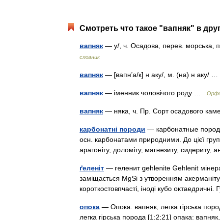
Смотреть что такое "вапняк" в дру
вапняк
— у/, ч. Осадова, перев. морська,
словник
вапняк
— [вапн’а/к] н аку/, м. (на) н аку/
вапняк
— іменник чоловічого роду …
Орфо
вапняк
— няка, ч. Пр. Сорт осадового ка
карбонатні породи
— карбонатные породы c
осн. карбонатами природними. До цієї групи
арагоніту, доломіту, магнезиту, сидериту,
ґеленіт
— геленит gehlenite Gehlenit мінер
заміщається MgSi з утворенням акерманіту.
короткостовпчасті, іноді кубо октаедричні. 
опока
— Опока: вапняк, легка гірська порода
легка гірська порода [1;2;21] опака: вапня