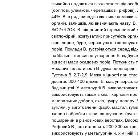
звичайно
надаються
в
залежностi
вiд
особ
(
оолiтовi
,
уламковi
,
черепашковi
,
рифовi
).
44
%.
В
.
в
ряд
і
випадк
і
в
включає
дом
і
шки
г
орган
і
ч
.
залишк
і
в
,
як
і
визначають
назву
.
В
.
SiO2
+
R2O3
.
В
.
п
і
щанистий
і
кременистий
св
і
тло
-
с
і
рий
,
жовтуватий
;
присутн
і
сть
орга
с
і
ре
,
чорне
,
буре
,
червонувате
і
зеленуват
пор
і
д
.
Поклади
В
.
зустр
і
чаються
серед
в
і
д
найб
і
льш
і
нтенсивне
утворення
В
.
в
і
дбува
в
і
д
вс
і
єї
маси
осадових
пор
і
д
.
Потужн
і
сть
механ
і
чн
і
властивост
і
В
.
дуже
неоднор
і
дн
і
Густина
В
.
2
,
7
-
2
,
9
.
Межа
м
і
цност
і
при
стис
досягає
300
-
400
цикл
і
в
.
В
.
має
ун
і
версаль
буд
і
вництв
і.
У
металург
і
ї
В
.
використовуют
використовують
також
в
х
і
м
. і
харчов
і
й
про
м
і
неральних
добрив
,
скла
,
цукру
,
паперу
.
вуг
і
лля
,
у
виготовленн
і
фарб
,
мастил
,
гум
тканин
і
обробки
шк
і
ри
,
вапнування
ґрунт
і
поширений
в
р
і
знов
і
кових
верствах
.
Висок
Рифовий
В
.,
що
становить
200
-
300
-
метро
використовують
у
металург
і
йн
і
й
,
х
і
м
і
чн
і
й
і