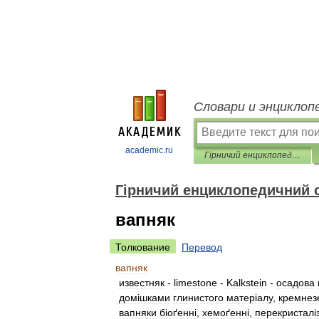
Словари и энциклоп
academic.ru
Гірничий енциклопедичний словник
Гірничий енциклопедичний 
вапняк
Толкование
Перевод
вапняк
известняк
-
limestone
-
Kalkstein
-
осадова
домiшками
глинистого
матерiалу
,
кремнез
вапняки
бiоґеннi
,
хемоґеннi
,
перекристалi