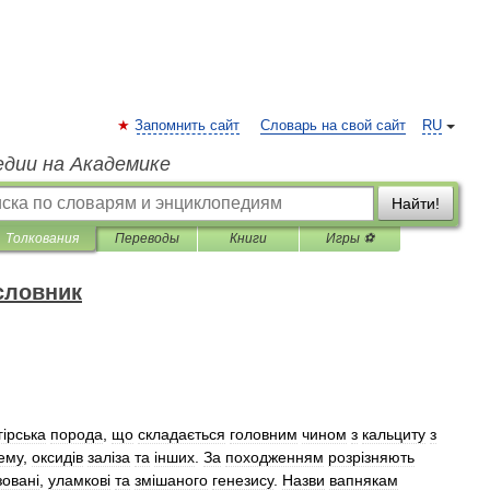
Запомнить сайт
Словарь на свой сайт
RU
едии на Академике
Найти!
Толкования
Переводы
Книги
Игры ⚽
словник
гiрська
порода
,
що
складається
головним
чином
з
кальциту
з
ему
,
оксидiв
залiза
та
iнших
.
За
походженням
розрiзняють
зованi
,
уламковi
та
змiшаного
генезису
.
Назви
вапнякам