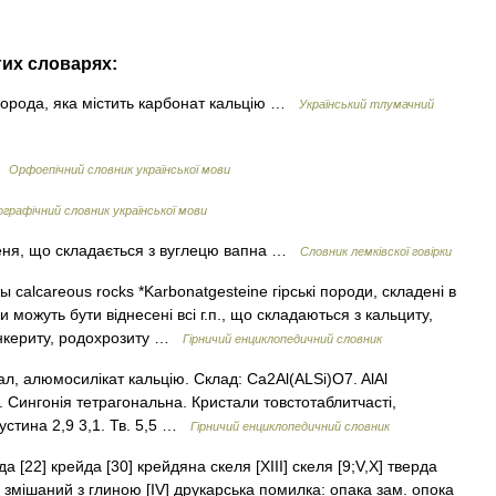
гих словарях:
 порода, яка містить карбонат кальцію …
Український тлумачний
 …
Орфоепічний словник української мови
графічний словник української мови
меня, що складається з вуглецю вапна …
Словник лемківскої говірки
alcareous rocks *Karbonatgesteіne гірські породи, складені в
 можуть бути віднесені всі г.п., що складаються з кальциту,
 анкериту, родохрозиту …
Гірничий енциклопедичний словник
ал, алюмосилікат кальцію. Склад: Ca2Al(ALSi)O7. AlAl
 Сингонія тетрагональна. Кристали товстотаблитчасті,
Густина 2,9 3,1. Тв. 5,5 …
Гірничий енциклопедичний словник
 [22] крейда [30] крейдяна скеля [XIII] скеля [9;V,X] тверда
к, змішаний з глиною [IV] друкарська помилка: опака зам. опока